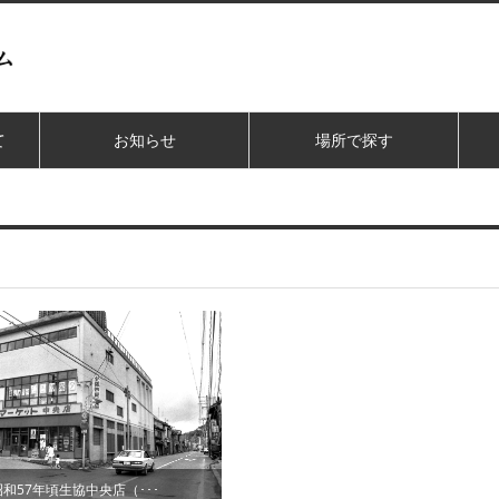
て
お知らせ
場所で探す
昭和57年頃生協中央店（･･･