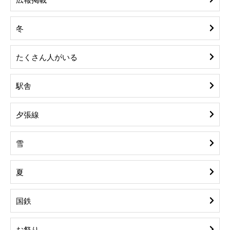
冬
たくさん人がいる
駅舎
夕張線
雪
夏
国鉄
お祭り