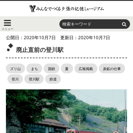
公開日：
2020年10月7日
更新日：
2020年10月7日
廃止直前の登川駅
ズリ山
まち
国鉄
夏
広報掲載
炭鉱の仕事
登川
登川駅
鉄道