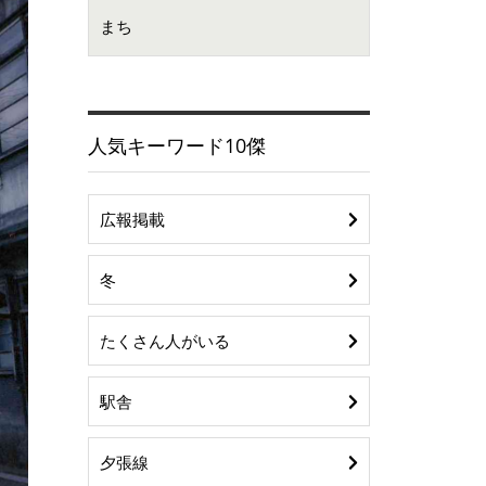
まち
人気キーワード10傑
広報掲載
冬
たくさん人がいる
駅舎
夕張線