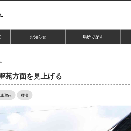
て
お知らせ
場所で探す
日
山聖苑方面を見上げる
東山聖苑
櫻湯